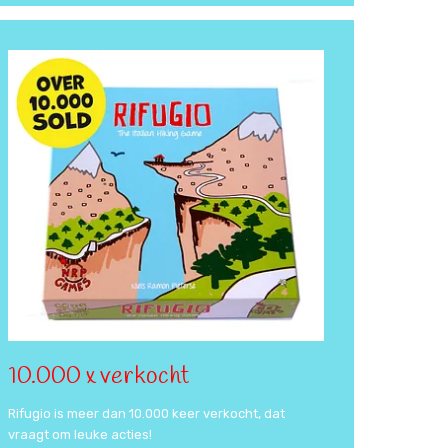
10.000 x verkocht
Rifugio is meer dan 10.000 keer verkocht, dat
vraagt om leuke acties!