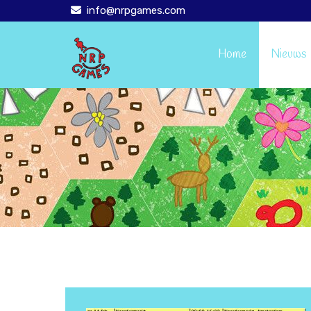
info@nrpgames.com

Home
Nieuws