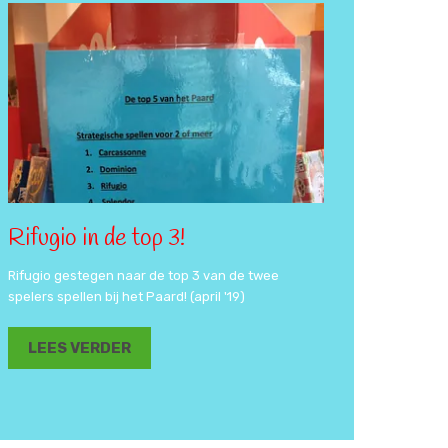
Rifugio in de top 3!
Rifugio gestegen naar de top 3 van de twee
spelers spellen bij het Paard! (april '19)
LEES VERDER