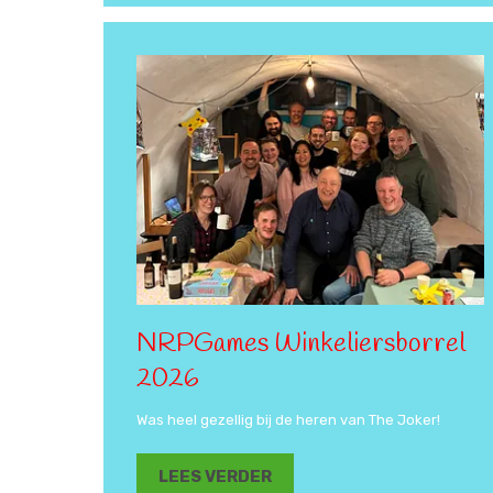
NRPGames Winkeliersborrel
2026
Was heel gezellig bij de heren van The Joker!
LEES VERDER