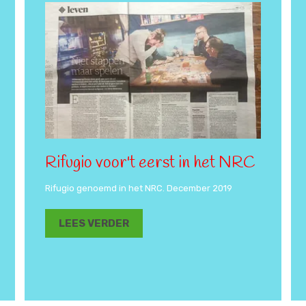
Rifugio voor't eerst in het NRC
Rifugio genoemd in het NRC. December 2019
LEES VERDER