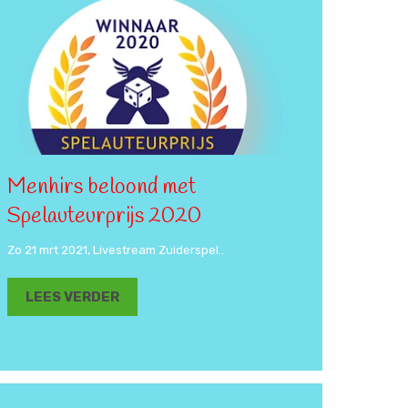
Menhirs beloond met
Spelauteurprijs 2020
Zo 21 mrt 2021, Livestream Zuiderspel..
LEES VERDER