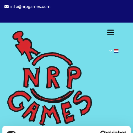
info@nrpgames.com
