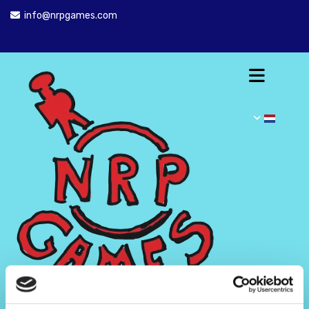
info@nrpgames.com
