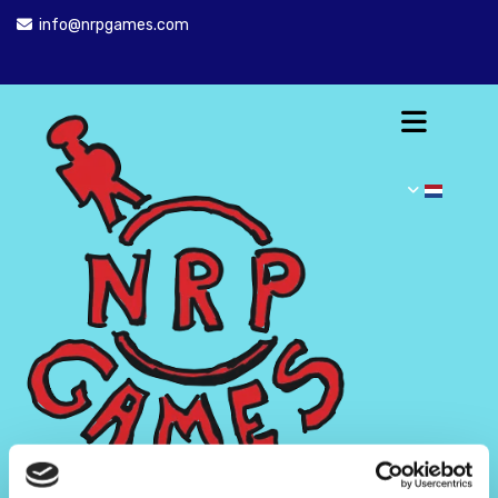
info@nrpgames.com
