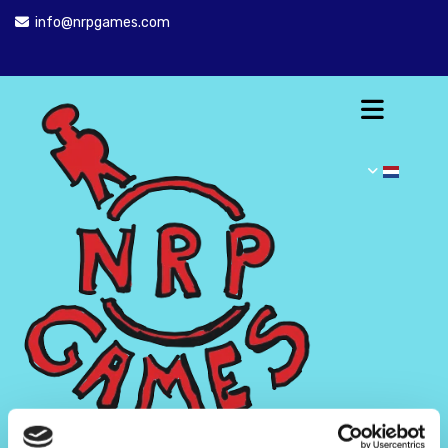
info@nrpgames.com
