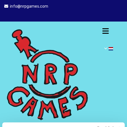
info@nrpgames.com
