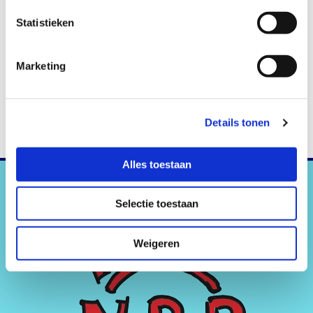
helaas lage opkomst, maar wel een toernooi waarbij alle partijen
Statistieken
met vallen werden gewonnen!!
Nieuwe Mok gaat uiteraard met Matthijs mee ;)
Marketing
Details tonen
Alles toestaan
Selectie toestaan
Weigeren