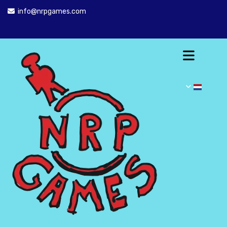
info@nrpgames.com
