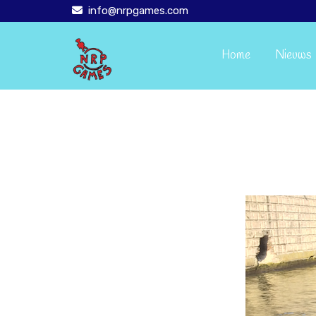
info@nrpgames.com

Home
Nieuws