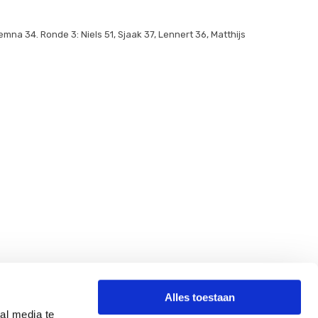
emna 34. Ronde 3: Niels 51, Sjaak 37, Lennert 36, Matthijs
Alles toestaan
al media te