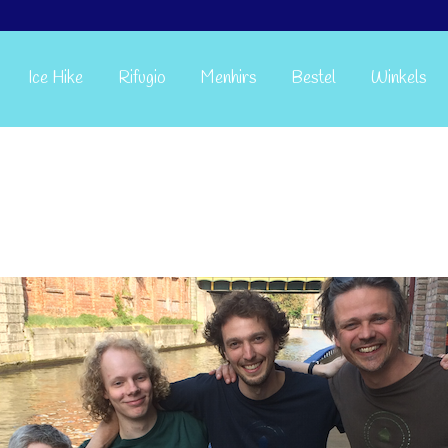
Ice Hike
Rifugio
Menhirs
Bestel
Winkels